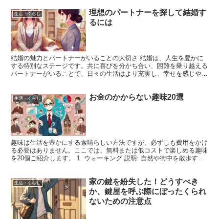
理想のパートナーを探して結婚す
生活・くらし
るには
結婚の魅力とパートナーがいることの大切さ 結婚は、人生を豊かに
する特別なステージです。共に喜びを分かち合い、困難を乗り越える
パートナーがいることで、日々の生活はより充実し、幸せを感じやす
くなります。しかし、現代では忙しい日々や出会いのチャン...
お金のかからない趣味20選
生活・くらし
趣味は生活を豊かにする素晴らしい方法ですが、必ずしも費用をかけ
る必要はありません。ここでは、無料または低コストで楽しめる趣味
を20個ご紹介します。 1. ウォーキング 説明: 自然や街中を散歩する
シンプルな趣味。健康促進と気分転換に最適です...
家の鍵を紛失した！どうすべき
生活・くらし
か、鍵屋を呼ぶ際にぼったくられ
ないための注意点