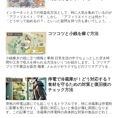
版】
インターネット上での収益化方法として、特に人気を集めているのが
「アフィリエイト」です。しかし、「アフィリエイトとは何か？」
「どうやって始めるの？」といった疑問を持つ方も多いでしょう。こ
の記事では、アフィリエイトの基本的な仕組みやメリット、始...
コツコツと小銭を稼ぐ方法
生活・くらし
小銭稼ぎの役に立つ情報と事例 日常生活の中でちょっとした空き時
間や工夫で収入を得られる方法をいくつか紹介します。 1. フリマア
プリで不要品を販売 概要: メルカリやラクマなどのフリマアプリを活
用し、家に眠っている不要品を販売する。 事例:...
停電で冷蔵庫が！どう対応する？
生活・くらし
食材を守るための対策と復旧後の
チェック方法
突然の停電は誰にでも起こりうるトラブルです。特に冷蔵庫は停電時
に影響を受けやすく、適切に対応しないと食品が傷む原因になりま
す。この記事では、冷蔵庫の停電時の具体的な対策や食品がどれくら
い持つのか、停電復旧後に行うべき確認方法について詳しく解...